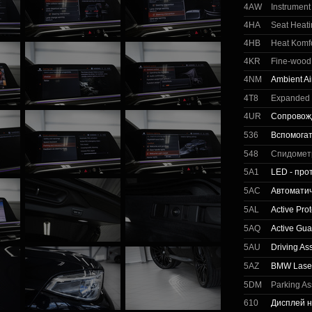
4AW
Instrument
4HA
Seat Heati
4HB
Heat Komfo
4KR
Fine-wood 
4NM
Ambient A
4T8
Expanded E
4UR
Сопровож
536
Вспомога
548
Спидомет
5A1
LED - пр
5AC
Автоматич
5AL
Active Prot
5AQ
Active Gua
5AU
Driving As
5AZ
BMW Laser
5DM
Parking As
610
Дисплей н