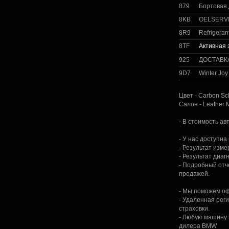
879
Бортовая 
8KB
OELSERVI
8R9
Refrigeran
8TF
Активная
925
ДОСТАВК
9D7
Winter Jo
Цвет - Carbon Sc
Салон - Leather 
- В стоимость а
- У нас доступн
- Результат изм
- Результат диаг
- Подробный отч
продажей.
- Мы поможем оф
- Удаленная рег
страховки.
- Любую машину
дилера BMW