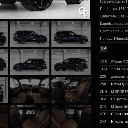
Год выпуска:
201
Пробег, км:
16100
Двигатель:
3.0D -
Каробка передач
Цвет:
Melna - Car
Привод:
Pilnpied
0 €
1CB
Объем C
1PQ
22'' M LM
230
дополнит
258
Шины доп
2NH
M SPORT
2PA
Секретны
2T4
M Sport dif
2TB
Спортивн
2VB
Индикатор