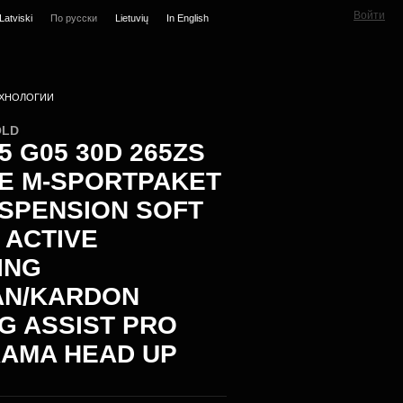
Войти
Latviski
По русски
Lietuvių
In English
ХНОЛОГИИ
OLD
 G05 30D 265ZS
VE M-SPORTPAKET
USPENSION SOFT
 ACTIVE
ING
N/KARDON
NG ASSIST PRO
AMA HEAD UP