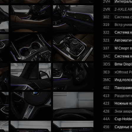
2VH
Интеграль
2VR
2-AXLE A
302
Система 
319
Встр.унив
322
Система к
323
Автоматич
337
М Спорт п
3AC
Система к
3DS
Bmw Displ
3E3
xOffroad P
3MC
Инд.полоз
402
Панорамн
413
Разделите
423
Ножные ко
428
Знак авар
44A
Cup Holde
456
Сиденье п