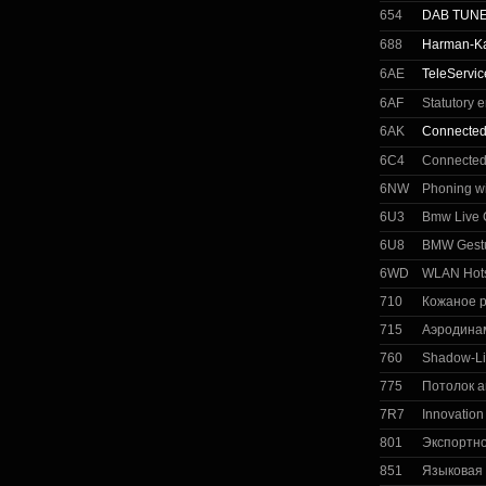
654
DAB TUN
688
Harman-Ka
6AE
TeleServic
6AF
Statutory 
6AK
Connected
6C4
Connected
6NW
Phoning wi
6U3
Bmw Live C
6U8
BMW Gestu
6WD
WLAN Hot
710
Кожаное р
715
Аэродинам
760
Shadow-Li
775
Потолок 
7R7
Innovatio
801
Экспортн
851
Языковая 