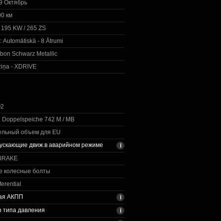
9 Октябрь
0 км
 195 KW / 265 ZS
:
Automātiskā - 8 Ātrumi
bon Schwarz Metallic
ziņa - XDRIVE
O2
R Doppelspeiche 742 M / MB
ельный объем для EU
ускающие движ.в аварийном режиме
BRAKE
е колесные болты
ferential
ая АКПП
 типа давления