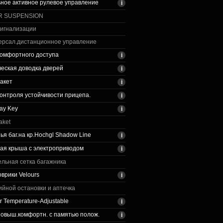
ное активное рулевое управление
IR SUSPENSION
сигнализации
ерсал.дистанционное управление
омфортного доступа
еская доводка дверей
акет
онтроля устойчивости прицепа.
ay Key
aket
ья баг.на кр.Hochgl Shadow Line
ая крыша с электроприводом
льная сетка багажника
врики Velours
ийной остановки и аптечка
r Temperature-Adjustable
овыш.комфортн. с памятью полож.