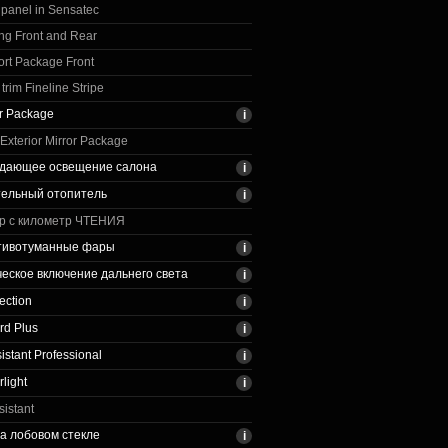
 panel in Sensatec
ng Front and Rear
rt Package Front
trim Fineline Stripe
ir Package
xterior Mirror Package
дающее освещение салона
тельный отопитель
р с километр ЧТЕНИЯ
отивотуманные фары
еское включение дальнего света
ection
rd Plus
sistant Professional
light
sistant
а лобовом стекле