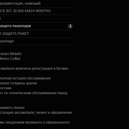
документация, немецкий
CE INT. 30.000 KM/24 MONTHS
t
 защита пешеходов
А ЗАЩИТА ПАКЕТ
y package
hwarz Metallic
Merino Coffee
втомобиля включена регистрация в Латвии.
а полная история обслуживания
ерения толщины краски.
ностики.
ет по техническому обслуживанию перед
ормить лизинг.
истрация автомобиля, лизинг и оформление
 мы предложим проверить у официального