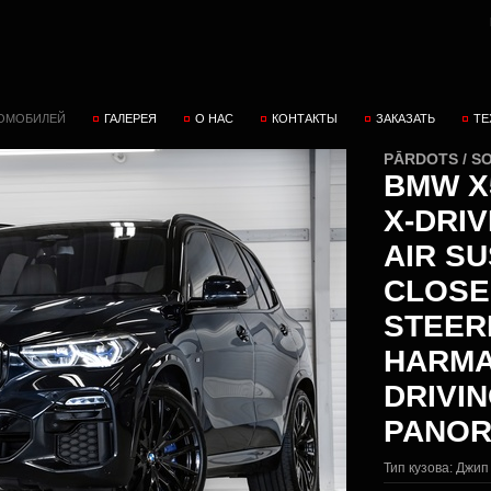
ТОМОБИЛЕЙ
ГАЛЕРЕЯ
О НАС
КОНТАКТЫ
ЗАКАЗАТЬ
ТЕ
PĀRDOTS / S
BMW X5
X-DRI
AIR S
CLOSE
STEER
HARMA
DRIVI
PANOR
Тип кузова:
Джип