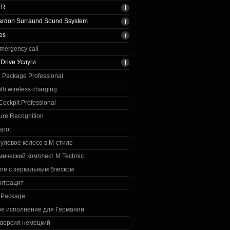
ER
rdon Surraund Sound Ssystem
es
emergency call
Drive Услуги
 Package Professional
th wireless charging
ockpit Professional
re Recognition
spot
улевое колесо в M-стиле
ический комплект M Technic
ne с зеркальным блеском
антрацит
n Package
ое исполнение для Германии
версия немецкий