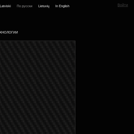
Войти
Latviski
По русски
Lietuvių
In English
ХНОЛОГИИ