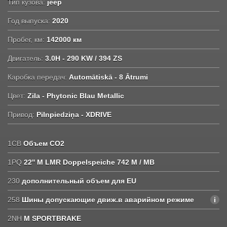
Тип кузова:
jeep
Год выпуска:
2020
Пробег, км:
142000 км
Двигатель:
3.0H - 290 KW / 394 ZS
Каробка передач:
Automātiskā - 8 Ātrumi
Цвет:
Zila - Phytonic Blau Metallic
Привод:
Pilnpiedziņa - XDRIVE
1CB
Объем CO2
1PQ
22'' M LMR Doppelspeiche 742 M / MB
230
дополнительный объем для EU
258
Шины допускающие движ.в аварийном режиме
2NH
M SPORTBRAKE