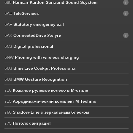
688
Harman-Kardon Surraund Sound Ssystem
6AE
TeleServices
6AF
Statutory emergency call
6AK
ConnectedDrive Услуги
6C3
Digital professional
6NW
Phoning with wireless charging
6U3
Bmw Live Cockpit Professional
6U8
BMW Gesture Recognition
710
Кожаное рулевое колесо в M-стиле
715
Аэродинамический комплект M Technic
760
Shadow-Line с зеркальным блеском
775
Потолок антрацит