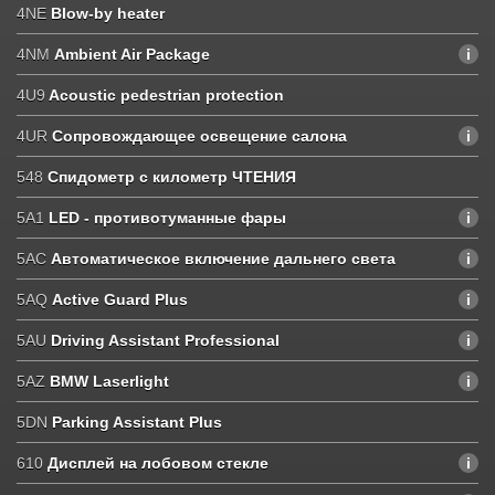
4NE
Blow-by heater
4NM
Ambient Air Package
4U9
Acoustic pedestrian protection
4UR
Сопровождающее освещение салона
548
Спидометр с километр ЧТЕНИЯ
5A1
LED - противотуманные фары
5AC
Автоматическое включение дальнего света
5AQ
Active Guard Plus
5AU
Driving Assistant Professional
5AZ
BMW Laserlight
5DN
Parking Assistant Plus
610
Дисплей на лобовом стекле