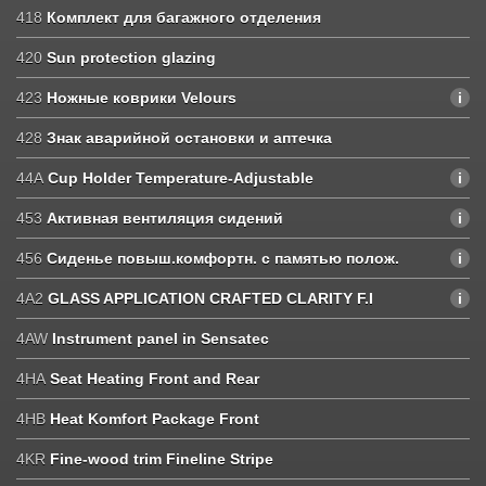
418
Комплект для багажного отделения
420
Sun protection glazing
423
Ножные коврики Velours
428
Знак аварийной остановки и аптечка
44A
Cup Holder Temperature-Adjustable
453
Активная вентиляция сидений
456
Сиденье повыш.комфортн. с памятью полож.
4A2
GLASS APPLICATION CRAFTED CLARITY F.I
4AW
Instrument panel in Sensatec
4HA
Seat Heating Front and Rear
4HB
Heat Komfort Package Front
4KR
Fine-wood trim Fineline Stripe