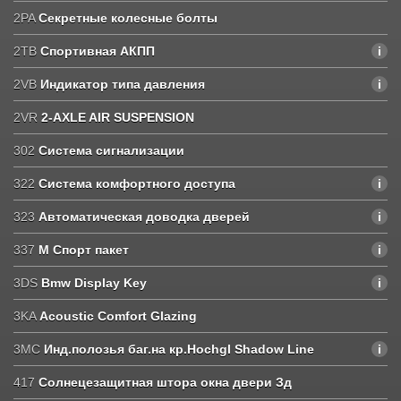
2PA
Секретные колесные болты
2TB
Спортивная АКПП
2VB
Индикатор типа давления
2VR
2-AXLE AIR SUSPENSION
302
Система сигнализации
322
Система комфортного доступа
323
Автоматическая доводка дверей
337
М Спорт пакет
3DS
Bmw Display Key
3KA
Acoustic Comfort Glazing
3MC
Инд.полозья баг.на кр.Hochgl Shadow Line
417
Солнецезащитная штора окна двери Зд