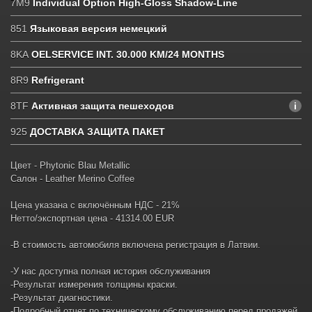
7M9
Individual Option High-Gloss Shadow-Line
851
Языковая версия немецкий
8KA
OELSERVICE INT. 30.000 KM/24 MONTHS
8R9
Refrigerant
8TF
Активная защита пешеходов
925
ДОСТАВКА ЗАЩИТА ПАКЕТ
Цвет - Phytonic Blau Metallic
Салон - Leather Merino Coffee
Цена указана с включённым НДС - 21%
Нетто/экспортная цена - 41314.00 EUR
-В стоимость автомобиля включена регистрация в Латвии.
-У нас доступна полная история обслуживания
-Результат измерения толщины краски.
-Результат диагностики.
-Подробный отчет по техническому обслуживанию перед продажей.