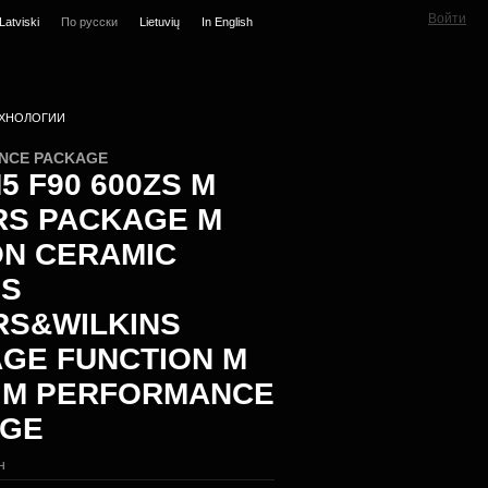
Войти
Latviski
По русски
Lietuvių
In English
ХНОЛОГИИ
NCE PACKAGE
5 F90 600ZS M
RS PACKAGE M
N CERAMIC
ES
S&WILKINS
GE FUNCTION M
 M PERFORMANCE
AGE
н