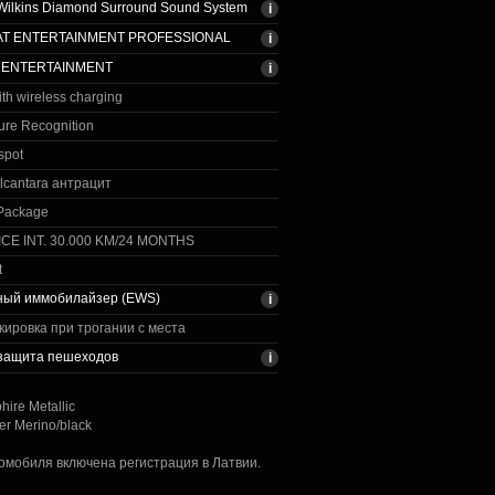
Wilkins Diamond Surround Sound System
AT ENTERTAINMENT PROFESSIONAL
 ENTERTAINMENT
th wireless charging
re Recognition
spot
lcantara антрацит
 Package
CE INT. 30.000 KM/24 MONTHS
t
ный иммобилайзер (EWS)
кировка при трогании с места
 защита пешеходов
hire Metallic
her Merino/black
томобиля включена регистрация в Латвии.