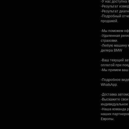
-У нас доступна
-Результат изме
-Результат диагн
-Подробный отче
продажей.
-Мы поможем офо
-Удаленная реги
страховки.
-Любую машину 
дилера BMW
-Ваш текущий ав
оплатой при пок
-Мы примем ваш 
-Подробное виде
WhatsApp.
-Доставка автомо
-Выскажите свои
индивидуальное
-Наша команда р
наших партнеров
Европы.