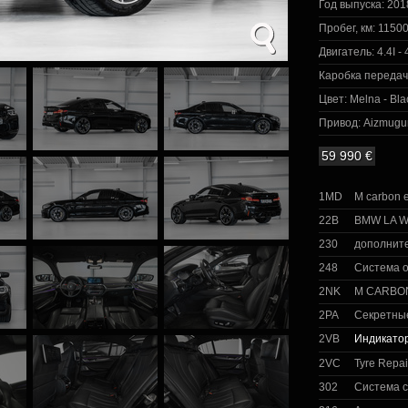
Год выпуска:
201
Пробег, км:
11500
Двигатель:
4.4I -
Каробка передач
Цвет:
Melna - Bla
Привод:
Aizmugu
59 990 €
1MD
M carbon 
22B
BMW LA Wh
230
дополнит
248
Система о
2NK
M CARBO
2PA
Секретны
2VB
Индикатор
2VC
Tyre Repair
302
Система 