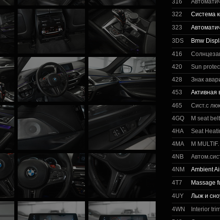
316
Автоматич
322
Система к
323
Автоматич
3DS
Bmw Displ
416
Солнцеза
420
Sun protec
428
Знак авар
453
Активная 
465
Сист.с лю
4GQ
M seat bel
4HA
Seat Heati
4MA
M MULTIF.
4NB
Автом.сис
4NM
Ambient A
4T7
Massage fun
4UY
Лыж и сн
4WN
Interior tr