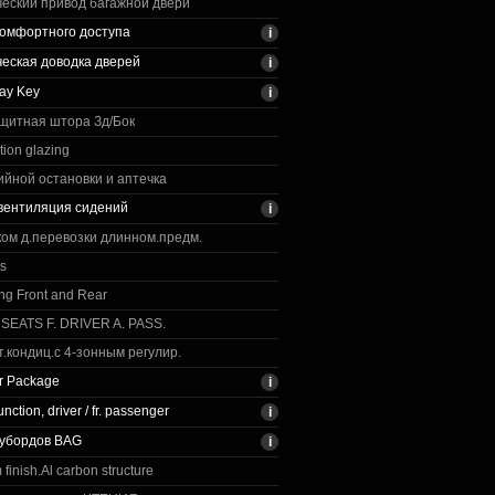
еский привод багажной двери
омфортного доступа
еская доводка дверей
ay Key
щитная штора Зд/Бок
tion glazing
ийной остановки и аптечка
вентиляция сидений
ком д.перевозки длинном.предм.
ts
ng Front and Rear
 SEATS F. DRIVER A. PASS.
т.кондиц.с 4-зонным регулир.
ir Package
ction, driver / fr. passenger
оубордов BAG
im finish.Al carbon structure