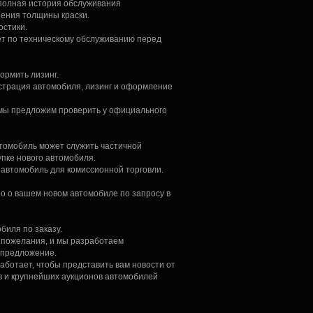
 полная история обслуживания
рения толщины краски.
остики.
т по техническому обслуживанию перед
рмить лизинг.
страция автомобиля, лизинг и оформление
мы предложим проверить у официального
томобиль может служить частичной
упке нового автомобиля.
автомобиль для комиссионной торговли.
о о вашем новом автомобиле по запросу в
биля по заказу.
 пожелания, и мы разработаем
 предложение.
аботает, чтобы представить вам новости от
 и крупнейших аукционов автомобилей