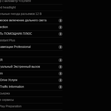
р с километр ЧТЕНИЯ
ed headlight
льные гнезда разъемов 12 В
еское включение дальнего света
ection
ТЬ ПОМОЩНИК ПЛЮС
sistant Plus
авигации Professional
ER
туальный Экстренный вызов
es
Drive Услуги
Traffic Information
нсьержа
е сервисы
lay Preparation