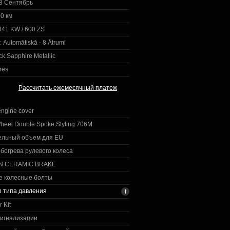
8 Сентябрь
0 км
 441 KW / 600 ZS
:
Automātiskā - 8 Ātrumi
ck Sapphire Metallic
res
Рассчитать ежемесячный платеж
engine cover
eel Double Spoke Styling 706M
ельный объем для EU
богрева рулевого колеса
N CERAMIC BRAKE
е колесные болты
 типа давления
 Kit
сигнализации