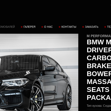
ТОМОБИЛЕЙ
ГАЛЕРЕЯ
О НАС
КОНТАКТЫ
ЗАКАЗАТЬ
ТЕ
M PERFORMA
BMW M
DRIVE
CARBO
BRAK
BOWER
MASSA
SEATS
PACK
Тип кузова:
Седа