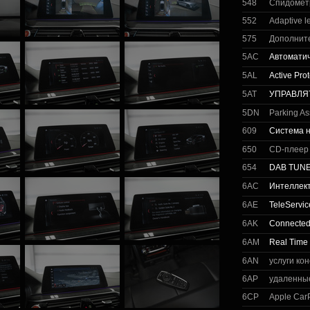
548
Спидомет
552
Adaptive l
575
Дополните
5AC
Автоматич
5AL
Active Prot
5AT
УПРАВЛЯ
5DN
Parking As
609
Система н
650
CD-плеер
654
DAB TUN
6AC
Интеллек
6AE
TeleServic
6AK
Connected
6AM
Real Time 
6AN
услуги ко
6AP
удаленны
6CP
Apple CarP