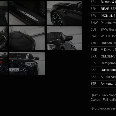
6F1
Bowers & 
6FH
REAR-SE
6FV
￼ONLINE
6NW
Phoning wi
6U8
BMW Gestu
6WD
WLAN Hot
776
Потолок A
7ME
M Drivers
8KA
OELSERVI
8R9
Refrigeran
8S2
Электрон
8S3
Автом.бло
8TF
Активная
Цвет - Black Sapp
Салон - Full leat
-В стоимость ав