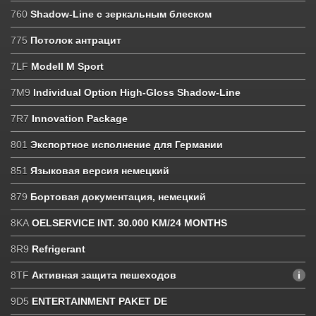
760
Shadow-Line с зеркальным блеском
775
Потолок антрацит
7LF
Modell M Sport
7M9
Individual Option High-Gloss Shadow-Line
7R7
Innovation Package
801
Экспортное исполнение для Германии
851
Языковая версия немецкий
879
Бортовая документация, немецкий
8KA
OELSERVICE INT. 30.000 KM/24 MONTHS
8R9
Refrigerant
8TF
Активная защита пешеходов
9D5
ENTERTAINMENT PAKET DE