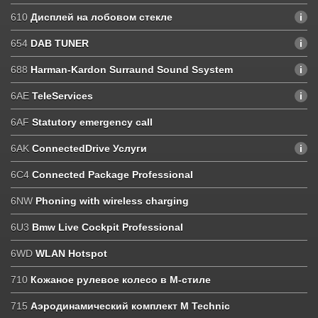
610
Дисплей на лобовом стекле
654
DAB TUNER
688
Harman-Kardon Surraund Sound Ssystem
6AE
TeleServices
6AF
Statutory emergency call
6AK
ConnectedDrive Услуги
6C4
Connected Package Professional
6NW
Phoning with wireless charging
6U3
Bmw Live Cockpit Professional
6WD
WLAN Hotspot
710
Кожаное рулевое колесо в M-стиле
715
Аэродинамический комплект M Technic