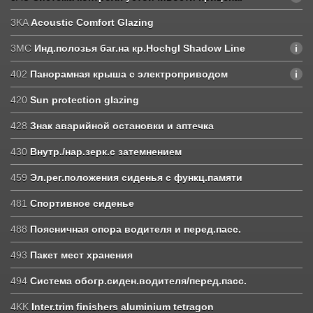
3KA
Acoustic Comfort Glazing
3MC
Инд.полозья баг.на кр.Hochgl Shadow Line
402
Панорамная крыша с электроприводом
420
Sun protection glazing
428
Знак аварийной остановки и аптечка
430
Внутр./нар.зерк.с затемнением
459
Эл.рег.положения сиденья с функц.памяти
481
Спортивное сиденье
488
Поясничная опора водителя и перед.пасс.
493
Пакет мест хранения
494
Система обогр.сиден.водителя/перед.пасс.
4KK
Inter.trim finishers aluminium tetragon