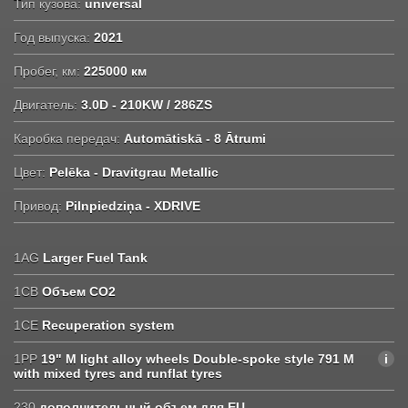
Тип кузова:
universal
Год выпуска:
2021
Пробег, км:
225000 км
Двигатель:
3.0D - 210KW / 286ZS
Каробка передач:
Automātiskā - 8 Ātrumi
Цвет:
Pelēka - Dravitgrau Metallic
Привод:
Pilnpiedziņa - XDRIVE
1AG
Larger Fuel Tank
1CB
Объем CO2
1CE
Recuperation system
1PP
19" M light alloy wheels Double-spoke style 791 M
with mixed tyres and runflat tyres
230
дополнительный объем для EU