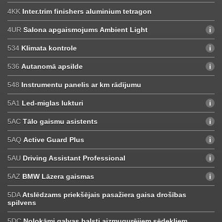
4KK
Inter.trim finishers aluminium tetragon
4UR
Salona apgaismojums Ambient Light
534
Klimata kontrole
536
Autanomā apsilde
548
Instrumentu panelis ar km rādījumu
5A1
Led-miglas lukturi
5AC
Tālo gaismu asistents
5AQ
Active Guard Plus
5AU
Driving Assistant Professional
5AZ
BMW Lāzera gaismas
5DA
Atslēdzams priekšējais pasažiera gaisa drošības
spilvens
5DC
Nolokāmi galvas balsti aizmugurējiem sēdekļiem