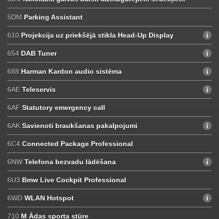
5DM
Parking Assistant
610
Projekcija uz priekšējā stikla Head-Up Display
654
DAB Tuner
688
Harman Kardon audio sistēma
6AE
Teleservis
6AF
Statutory emergency call
6AK
Savienoti braukšanas pakalpojumi
6C4
Connected Package Professional
6NW
Telefona bezvadu lādēšana
6U3
Bmw Live Cockpit Professional
6WD
WLAN Hotspot
710
M Ādas sporta stūre