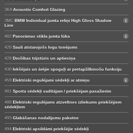
3KA
Acoustic Comfort Glazing
3MC
BMW Individual jumta reliņi High Gloss Shadow
Line
402
Panorāmas stikla jumta lūka
420
Sauli atstarojošs logu tonējums
428
Drošības trijstūris un aptieciņa
430
Iekšējais un ārējie spoguļi ar pretapžilbinošu funkciju
459
Elektriski regulējami sēdekļi ar atmiņu
481
Sporta sēdekļi vadītājam / priekšējam pasažierim
488
Elektriski regulējams atzveltnes izliekums priekšējiem
sēdekļiem
493
Glabāšanas nodalījumu pakotne
494
Elektriski apsildāmi priekšējie sēdekļi