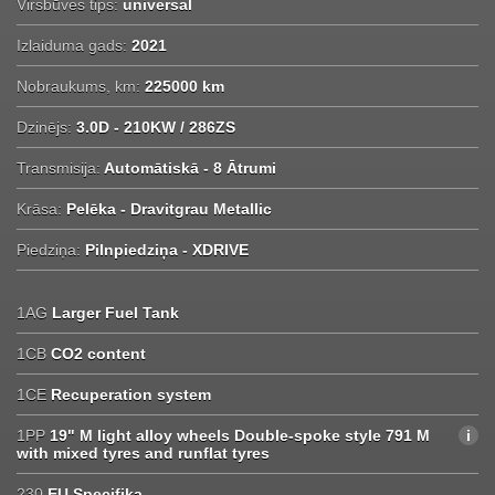
Virsbūves tips:
universal
Izlaiduma gads:
2021
Nobraukums, km:
225000 km
Dzinējs:
3.0D - 210KW / 286ZS
Transmisija:
Automātiskā - 8 Ātrumi
Krāsa:
Pelēka - Dravitgrau Metallic
Piedziņa:
Pilnpiedziņa - XDRIVE
1AG
Larger Fuel Tank
1CB
CO2 content
1CE
Recuperation system
1PP
19" M light alloy wheels Double-spoke style 791 M
with mixed tyres and runflat tyres
230
EU Specifika