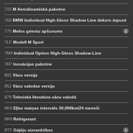
715
M Aerodinamiskā pakotne
760
BMW Individual High-Gloss Shadow Line dekors ārpusē
775
Melns griestu apšuvums
7LF
Modell M Sport
7M9
Individual Option High-Gloss Shadow-Line
7R7
Inovācijas pakotne
801
Vācu versija
851
Vācu valodas versija
879
Tehniskā literatūra vācu valodā
8KA
Eļlas maiņas intervāls 30,000km/24 meneši
8R9
Refrigerant
8TF
Gājēju aizsardzības