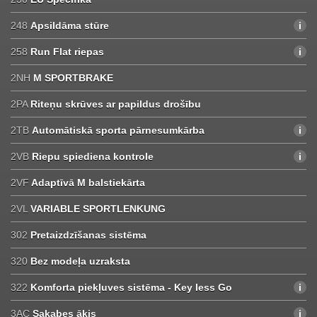
248
Apsildāma stūre
258
Run Flat riepas
2NH
M SPORTBRAKE
2PA
Riteņu skrūves ar papildus drošību
2TB
Automātiskā sporta pārnesumkārba
2VB
Riepu spiediena kontrole
2VF
Adaptīvā M balstiekārta
2VL
VARIABLE SPORTLENKUNG
302
Pretaizdzīšanas sistēma
320
Bez modeļa uzraksta
322
Komforta piekļuves sistēma - Key less Go
3AC
Sakabes āķis