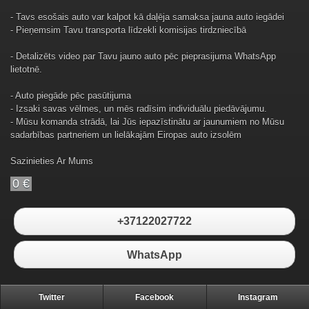
- Tavs esošais auto var kalpot kā daļēja samaksa jauna auto iegādei
- Pieņemsim Tavu transporta līdzekli komisijas tirdzniecībā
- Detalizēts video par Tavu jauno auto pēc pieprasijuma WhatsApp
lietotnē.
- Auto piegāde pēc pasūtijuma
- Izsaki savas vēlmes, un mēs radīsim individuālu piedāvājumu.
- Mūsu komanda strādā, lai Jūs iepazīstinātu ar jaunumiem no Mūsu
sadarbības partneriem un lielākajām Eiropas auto izsolēm
Sazinieties Ar Mums
0 €
+37122027722
WhatsApp
Twitter
Facebook
Instagram