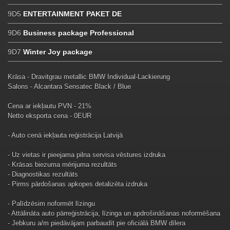
9D5
ENTERTAINMENT PAKET DE
9D6
Business package Professional
9D7
Winter Joy package
Krāsa - Dravitgrau metallic BMW Individual-Lackierung
Salons - Alcantara Sensatec Black / Blue
Cena ar iekļautu PVN - 21%
Netto eksporta cena - 0EUR
- Auto cenā iekļauta reģistrācija Latvijā
- Uz vietas ir pieejama pilna servisa vēstures izdruka
- Krāsas biezuma mērijuma rezultāts
- Diagnostikas rezultāts
- Pirms pārdošanas apkopes detalizēta izdruka
- Palīdzēsim noformēt līzingu
- Attālināta auto pārreģistrācija, līzinga un apdrošināšanas noformēšana
- Jebkuru a/m piedāvājam parbaudīt pie oficiālā BMW dīlera