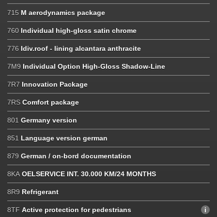
715
M aerodynamics package
760
Individual high-gloss satin chrome
776
Idiv.roof - lining alcantara anthracite
7M9
Individual Option High-Gloss Shadow-Line
7R7
Innovation Package
7RS
Comfort package
801
Germany version
851
Language version german
879
German / on-bord documentation
8KA
OELSERVICE INT. 30.000 KM/24 MONTHS
8R9
Refrigerant
8TF
Active protection for pedestrians