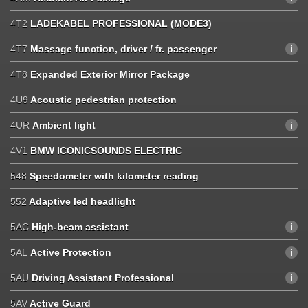
4T2
LADEKABEL PROFESSIONAL (MODE3)
4T7
Massage function, driver / fr. passenger
4T8
Expanded Exterior Mirror Package
4U9
Acoustic pedestrian protection
4UR
Ambient light
4V1
BMW ICONICSOUNDS ELECTRIC
548
Speedometer with kilometer reading
552
Adaptive led headlight
5AC
High-beam assistant
5AL
Active Protection
5AU
Driving Assistant Professional
5AV
Active Guard