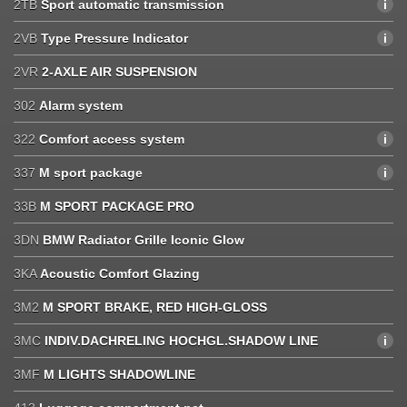
2TB
Sport automatic transmission
2VB
Type Pressure Indicator
2VR
2-AXLE AIR SUSPENSION
302
Alarm system
322
Comfort access system
337
M sport package
33B
M SPORT PACKAGE PRO
3DN
BMW Radiator Grille Iconic Glow
3KA
Acoustic Comfort Glazing
3M2
M SPORT BRAKE, RED HIGH-GLOSS
3MC
INDIV.DACHRELING HOCHGL.SHADOW LINE
3MF
M LIGHTS SHADOWLINE