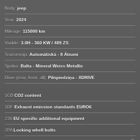
Body:
jeep
Year:
2024
Mileage:
115000 km
Variklis:
3.0H - 360 KW / 489 ZS
Transmisija:
Automātiskā - 8 Ātrumi
Spalva:
Balta - Mineral Weiss Metallic
Drive (rear, front, all):
Pilnpiedziņa - XDRIVE
1CB
CO2 content
1DF
Exhaust emission standards EURO6
230
EU specific additional equipment
2PA
Locking whell bolts