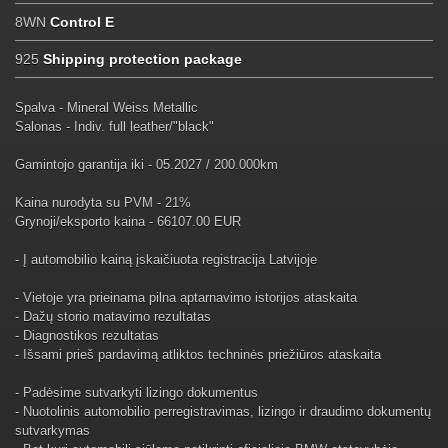
8WN
Control E
925
Shipping protection package
Spalva - Mineral Weiss Metallic
Salonas - Indiv. full leather/"black"
Gamintojo garantija iki - 05.2027 / 200.000km
Kaina nurodyta su PVM - 21%
Grynoji/eksporto kaina - 66107.00 EUR
- Į automobilio kainą įskaičiuota registracija Latvijoje
- Vietoje yra prieinama pilna aptarnavimo istorijos ataskaita
- Dažų storio matavimo rezultatas
- Diagnostikos rezultatas
- Išsami prieš pardavimą atliktos techninės priežiūros ataskaita
- Padėsime sutvarkyti lizingo dokumentus
- Nuotolinis automobilio perregistravimas, lizingo ir draudimo dokumentų
sutvarkymas