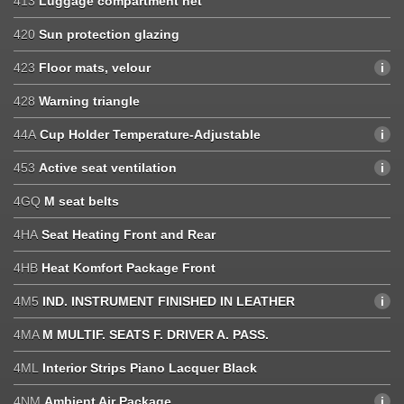
413
Luggage compartment net
420
Sun protection glazing
423
Floor mats, velour
428
Warning triangle
44A
Cup Holder Temperature-Adjustable
453
Active seat ventilation
4GQ
M seat belts
4HA
Seat Heating Front and Rear
4HB
Heat Komfort Package Front
4M5
IND. INSTRUMENT FINISHED IN LEATHER
4MA
M MULTIF. SEATS F. DRIVER A. PASS.
4ML
Interior Strips Piano Lacquer Black
4NM
Ambient Air Package