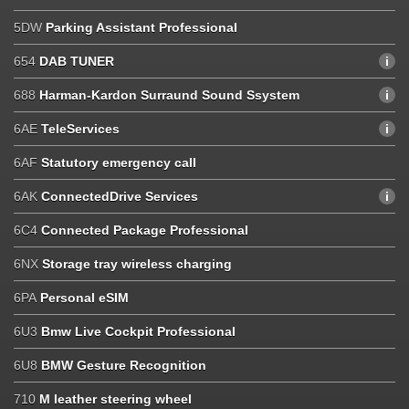
5DW
Parking Assistant Professional
654
DAB TUNER
688
Harman-Kardon Surraund Sound Ssystem
6AE
TeleServices
6AF
Statutory emergency call
6AK
ConnectedDrive Services
6C4
Connected Package Professional
6NX
Storage tray wireless charging
6PA
Personal eSIM
6U3
Bmw Live Cockpit Professional
6U8
BMW Gesture Recognition
710
M leather steering wheel