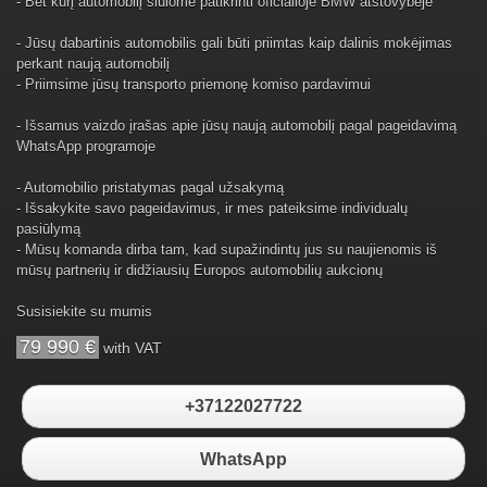
- Bet kurį automobilį siūlome patikrinti oficialioje BMW atstovybėje
- Jūsų dabartinis automobilis gali būti priimtas kaip dalinis mokėjimas
perkant naują automobilį
- Priimsime jūsų transporto priemonę komiso pardavimui
- Išsamus vaizdo įrašas apie jūsų naują automobilį pagal pageidavimą
WhatsApp programoje
- Automobilio pristatymas pagal užsakymą
- Išsakykite savo pageidavimus, ir mes pateiksime individualų
pasiūlymą
- Mūsų komanda dirba tam, kad supažindintų jus su naujienomis iš
mūsų partnerių ir didžiausių Europos automobilių aukcionų
Susisiekite su mumis
79 990 €
with VAT
+37122027722
WhatsApp