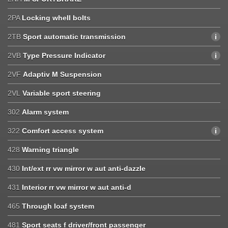
2PA
Locking whell bolts
2TB
Sport automatic transmission
2VB
Type Pressure Indicator
2VF
Adaptiv M Suspension
2VL
Variable sport steering
302
Alarm system
322
Comfort access system
428
Warning triangle
430
Int/ext rr vw mirror w aut anti-dazzle
431
Interior rr vw mirror w aut anti-d
465
Through loaf system
481
Sport seats f driver/front passenger