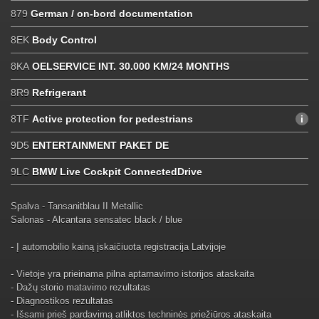
879
German / on-bord documentation
8EK
Body Control
8KA
OELSERVICE INT. 30.000 KM/24 MONTHS
8R9
Refrigerant
8TF
Active protection for pedestrians
9D5
ENTERTAINMENT PAKET DE
9LC
BMW Live Cockpit ConnectedDrive
Spalva - Tansanitblau II Metallic
Salonas - Alcantara sensatec black / blue
- Į automobilio kainą įskaičiuota registracija Latvijoje
- Vietoje yra prieinama pilna aptarnavimo istorijos ataskaita
- Dažų storio matavimo rezultatas
- Diagnostikos rezultatas
- Išsami prieš pardavimą atliktos techninės priežiūros ataskaita