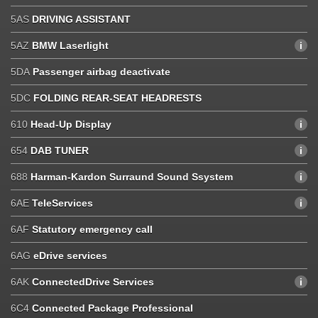
5AS
DRIVING ASSISTANT
5AZ
BMW Laserlight
5DA
Passenger airbag deactivate
5DC
FOLDING REAR-SEAT HEADRESTS
610
Head-Up Display
654
DAB TUNER
688
Harman-Kardon Surraund Sound Ssystem
6AE
TeleServices
6AF
Statutory emergency call
6AG
eDrive services
6AK
ConnectedDrive Services
6C4
Connected Package Professional