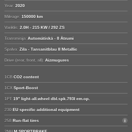
Year:
2020
Mileage:
150000 km
Variklis:
2.0H - 215 KW / 292 ZS
Transmisija:
Automātiskā - 8 Ātrumi
Spalva:
Zila - Tansanitblau II Metallic
Drive (rear, front, all):
Aizmugures
1CB
CO2 content
1CX
Sport-Boost
1PT
19" light-all.wheel dbl.spk.793I em.op.
230
EU specific additional equipment
258
Run-flat tires
2NH
M SPORTBRAKE