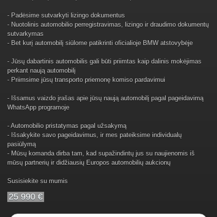
- Padėsime sutvarkyti lizingo dokumentus
- Nuotolinis automobilio perregistravimas, lizingo ir draudimo dokumentų
sutvarkymas
- Bet kurį automobilį siūlome patikrinti oficialioje BMW atstovybėje
- Jūsų dabartinis automobilis gali būti priimtas kaip dalinis mokėjimas
perkant naują automobilį
- Priimsime jūsų transporto priemonę komiso pardavimui
- Išsamus vaizdo įrašas apie jūsų naują automobilį pagal pageidavimą
WhatsApp programoje
- Automobilio pristatymas pagal užsakymą
- Išsakykite savo pageidavimus, ir mes pateiksime individualų
pasiūlymą
- Mūsų komanda dirba tam, kad supažindintų jus su naujienomis iš
mūsų partnerių ir didžiausių Europos automobilių aukcionų
Susisiekite su mumis
25 990 €