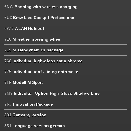
6NW
Phoning with wireless charging
6U3
Bmw Live Cockpit Professional
6WD
WLAN Hotspot
710
M leather steering wheel
715
M aerodynamics package
760
Individual high-gloss satin chrome
775
Individual roof - lining anthracite
7LF
Modell M Sport
7M9
Individual Option High-Gloss Shadow-Line
7R7
Innovation Package
801
Germany version
851
Language version german