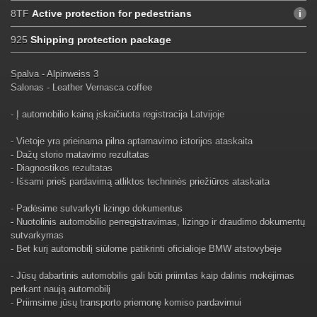
8TF
Active protection for pedestrians
925
Shipping protection package
Spalva - Alpinweiss 3
Salonas - Leather Vernasca coffee
- Į automobilio kainą įskaičiuota registracija Latvijoje
- Vietoje yra prieinama pilna aptarnavimo istorijos ataskaita
- Dažų storio matavimo rezultatas
- Diagnostikos rezultatas
- Išsami prieš pardavimą atliktos techninės priežiūros ataskaita
- Padėsime sutvarkyti lizingo dokumentus
- Nuotolinis automobilio perregistravimas, lizingo ir draudimo dokumentų
sutvarkymas
- Bet kurį automobilį siūlome patikrinti oficialioje BMW atstovybėje
- Jūsų dabartinis automobilis gali būti priimtas kaip dalinis mokėjimas
perkant naują automobilį
- Priimsime jūsų transporto priemonę komiso pardavimui