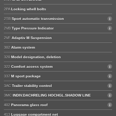
2PA
Locking whell bolts
2TB
Sport automatic transmission
2VB
Type Pressure Indicator
2VF
Adaptiv M Suspension
302
Alarm system
320
Model designation, deletion
322
Comfort access system
337
M sport package
3AC
Trailer stability control
3MC
INDIV.DACHRELING HOCHGL.SHADOW LINE
402
Panorama glass roof
413
Luggage compartment net