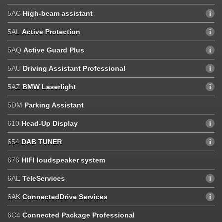
5AC
High-beam assistant
5AL
Active Protection
5AQ
Active Guard Plus
5AU
Driving Assistant Professional
5AZ
BMW Laserlight
5DM
Parking Assistant
610
Head-Up Display
654
DAB TUNER
676
HIFI loudspeaker system
6AE
TeleServices
6AK
ConnectedDrive Services
6C4
Connected Package Professional