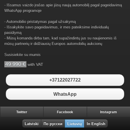
- Išsamus vaizdo įrašas apie jūsų naują automobilį pagal pageidavimą
WhatsApp programoje
- Automobilio pristatymas pagal užsakymą
- Išsakykite savo pageidavimus, ir mes pateiksime individualų
pasiūlymą
- Mūsų komanda dirba tam, kad supažindintų jus su naujienomis iš
mūsų partnerių ir didžiausių Europos automobilių aukcionų
Susisiekite su mumis
49 990 €
with VAT
+37122027722
WhatsApp
Twitter
Facebook
Instagram
Latviski
По русски
Lietuvių
In English