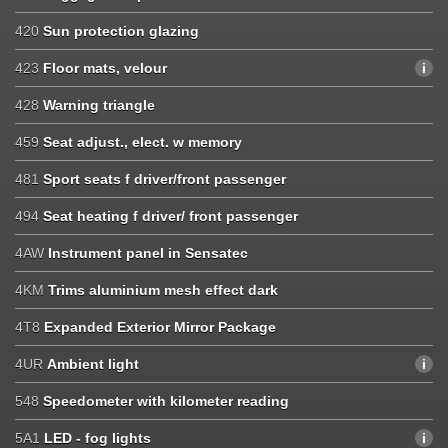
420
Sun protection glazing
423
Floor mats, velour
428
Warning triangle
459
Seat adjust., elect. w memory
481
Sport seats f driver/front passenger
494
Seat heating f driver/ front passenger
4AW
Instrument panel in Sensatec
4KM
Trims aluminium mesh effect dark
4T8
Expanded Exterior Mirror Package
4UR
Ambient light
548
Speedometer with kilometer reading
5A1
LED - fog lights