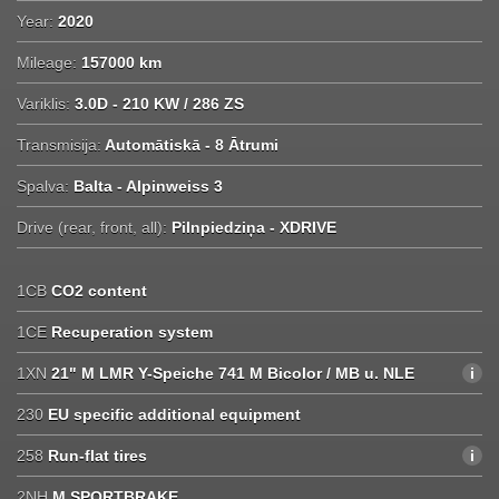
Year:
2020
Mileage:
157000 km
Variklis:
3.0D - 210 KW / 286 ZS
Transmisija:
Automātiskā - 8 Ātrumi
Spalva:
Balta - Alpinweiss 3
Drive (rear, front, all):
Pilnpiedziņa - XDRIVE
1CB
CO2 content
1CE
Recuperation system
1XN
21" M LMR Y-Speiche 741 M Bicolor / MB u. NLE
230
EU specific additional equipment
258
Run-flat tires
2NH
M SPORTBRAKE