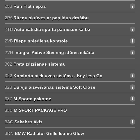
258
Run Flat riepas
2PA
Riteņu skrūves ar papildus drošību
2TB
Automātiskā sporta pārnesumkārba
2VB
Riepu spiediena kontrole
2VH
Integral Active Steering stūres iekārta
302
Pretaizdzīšanas sistēma
322
Komforta piekļuves sistēma - Key less Go
323
Durvju aizvēršanas sistēma Soft Close
337
M Sporta pakotne
33B
M SPORT PACKAGE PRO
3AC
Sakabes āķis
3DN
BMW Radiator Grille Iconic Glow