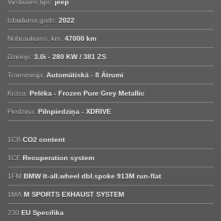
Virsbūves tips:
jeep
Izlaiduma gads:
2022
Nobraukums, km:
47000 km
Dzinējs:
3.0i - 280 KW / 381 ZS
Transmisija:
Automātiskā - 8 Ātrumi
Krāsa:
Pelēka - Frozen Pure Grey Metallic
Piedziņa:
Pilnpiedziņa - XDRIVE
1CB
CO2 content
1CE
Recuperation system
1FM
BMW lt-all.wheel dbl.spoke 913M run-flat
1MA
M SPORTS EXHAUST SYSTEM
230
EU Specifika