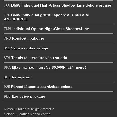
760
BMW Individual High-Gloss Shadow Line dekors ārpusē
776
BMW Individual griestu apdare ALCANTARA
ANTHRACITE
7M9
Individual Option High-Gloss Shadow-Line
7RS
Komforta pakotne
851
Vācu valodas versija
879
Tehniskā literatūra vācu valodā
8KA
Eļlas maiņas intervāls 30,000km/24 meneši
8R9
Refrigerant
925
Pārvadāšanas aizsardzības pakete
9D8
Exclusive package
Krāsa - Frozen pure grey metallic
Salons - Leather Merino coffee