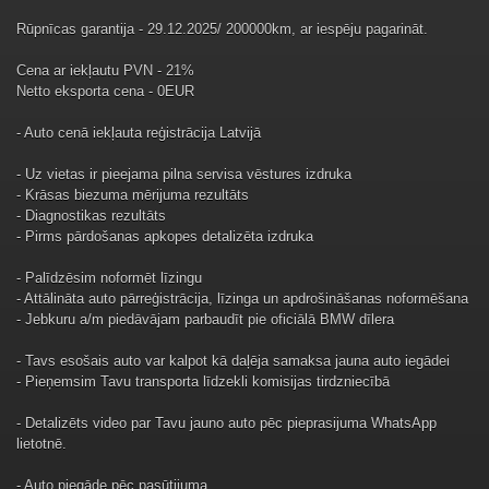
Rūpnīcas garantija - 29.12.2025/ 200000km, ar iespēju pagarināt.
Cena ar iekļautu PVN - 21%
Netto eksporta cena - 0EUR
- Auto cenā iekļauta reģistrācija Latvijā
- Uz vietas ir pieejama pilna servisa vēstures izdruka
- Krāsas biezuma mērijuma rezultāts
- Diagnostikas rezultāts
- Pirms pārdošanas apkopes detalizēta izdruka
- Palīdzēsim noformēt līzingu
- Attālināta auto pārreģistrācija, līzinga un apdrošināšanas noformēšana
- Jebkuru a/m piedāvājam parbaudīt pie oficiālā BMW dīlera
- Tavs esošais auto var kalpot kā daļēja samaksa jauna auto iegādei
- Pieņemsim Tavu transporta līdzekli komisijas tirdzniecībā
- Detalizēts video par Tavu jauno auto pēc pieprasijuma WhatsApp
lietotnē.
- Auto piegāde pēc pasūtijuma