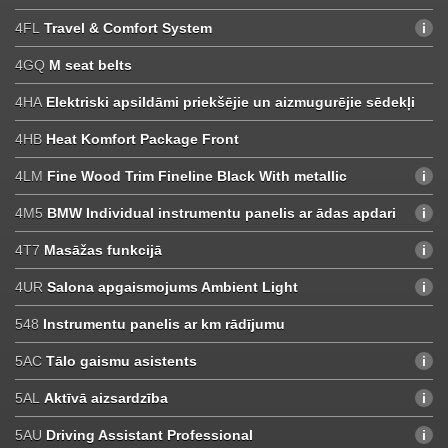
4FL
Travel & Comfort System
4GQ
M seat belts
4HA
Elektriski apsildāmi priekšējie un aizmugurējie sēdekļi
4HB
Heat Komfort Package Front
4LM
Fine Wood Trim Fineline Black With metallic
4M5
BMW Individual instrumentu panelis ar ādas apdari
4T7
Masāžas funkcijā
4UR
Salona apgaismojums Ambient Light
548
Instrumentu panelis ar km rādījumu
5AC
Tālo gaismu asistents
5AL
Aktīvā aizsardzība
5AU
Driving Assistant Professional