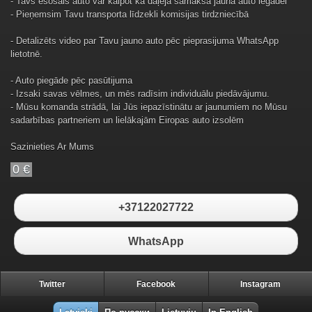
- Tavs esošais auto var kalpot kā daļēja samaksa jauna auto iegādei
- Pieņemsim Tavu transporta līdzekli komisijas tirdzniecībā
- Detalizēts video par Tavu jauno auto pēc pieprasijuma WhatsApp
lietotnē.
- Auto piegāde pēc pasūtijuma
- Izsaki savas vēlmes, un mēs radīsim individuālu piedāvājumu.
- Mūsu komanda strādā, lai Jūs iepazīstinātu ar jaunumiem no Mūsu
sadarbības partneriem un lielākajām Eiropas auto izsolēm
Sazinieties Ar Mums
0 €
+37122027722
WhatsApp
Twitter
Facebook
Instagram