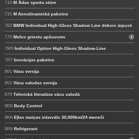
710
M Ādas sporta stūre
715
M Aerodinamiskā pakotne
760
BMW Individual High-Gloss Shadow Line dekors ārpusē
775
Melns griestu apšuvums
7M9
Individual Option High-Gloss Shadow-Line
7R7
Inovācijas pakotne
801
Vācu versija
851
Vācu valodas versija
879
Tehniskā literatūra vācu valodā
8EK
Body Control
8KA
Eļlas maiņas intervāls 30,000km/24 meneši
8R9
Refrigerant