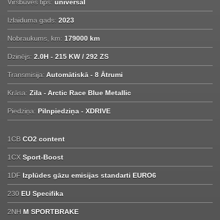
Virsbūves tips:
universal
Izlaiduma gads:
2023
Nobraukums, km:
179000 km
Dzinējs:
2.0H - 215 KW / 292 ZS
Transmisija:
Automātiskā - 8 Ātrumi
Krāsa:
Zila - Arctic Race Blue Metallic
Piedziņa:
Pilnpiedziņa - XDRIVE
1CB
CO2 content
1CX
Sport-Boost
1DF
Izplūdes gāzu emisijas standarti EURO6
230
EU Specifika
2NH
M SPORTBRAKE