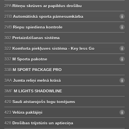
2PA
Riteņu skrūves ar papildus drošību
2TB
Automātiskā sporta pārnesumkārba
2VB
Riepu spiediena kontrole
302
Pretaizdzīšanas sistēma
322
Komforta piekļuves sistēma - Key less Go
337
M Sporta pakotne
33B
M SPORT PACKAGE PRO
3AA
Jumta reliņi melnā krāsā
3MF
M LIGHTS SHADOWLINE
420
Sauli atstarojošs logu tonējums
423
Velūra paklājiņi
428
Drošības trijstūris un aptieciņa