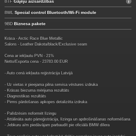
8TF
Gājēju aizsardzības
8WL
Special control Bluetooth/Wi-Fi module
9BD
Biznesa pakete
Krāsa - Arctic Race Blue Metallic
Salons - Leather Dakota/black/Exclusive seam
Cena ar iekļautu PVN - 21%
Netto/Exporta cena - 23783.00 EUR
- Auto cenā iekļauta reģistrācija Latvijā
- Uz vietas ir pieejama pilna servisa vēstures izdruka
- Krāsas biezuma mērijuma rezultāts
- Diagnostikas rezultāts
- Pirms pārdošanas apkopes detalizēta izdruka
- Palīdzēsim noformēt līzingu
- Attālināta auto pārreģistrācija, līzinga un apdrošināšanas noformēšana
- Jebkuru a/m piedāvājam parbaudīt pie oficiālā BMW dīlera