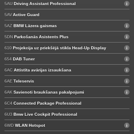
5AU
Driving Assistant Professional
5AV
Active Guard
5AZ
BMW Lāzera gaismas
5DN
Parkošanās Asistents Plus
610
Projekcija uz priekšējā stikla Head-Up Display
654
DAB Tuner
6AC
Attīstīta avārijas izsaukšana
6AE
Teleservis
6AK
Savienoti braukšanas pakalpojumi
6C4
Connected Package Professional
6U3
Bmw Live Cockpit Professional
6WD
WLAN Hotspot