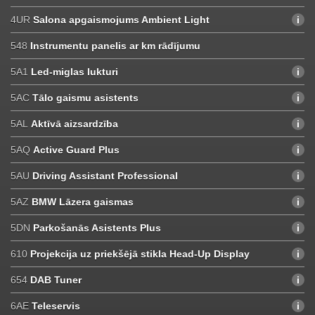
4UR
Salona apgaismojums Ambient Light
548
Instrumentu panelis ar km rādījumu
5A1
Led-miglas lukturi
5AC
Tālo gaismu asistents
5AL
Aktīvā aizsardzība
5AQ
Active Guard Plus
5AU
Driving Assistant Professional
5AZ
BMW Lāzera gaismas
5DN
Parkošanās Asistents Plus
610
Projekcija uz priekšējā stikla Head-Up Display
654
DAB Tuner
6AE
Teleservis