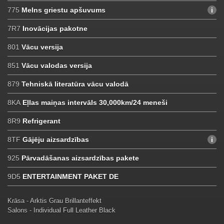
775
Melns griestu apšuvums
7R7
Inovācijas pakotne
801
Vācu versija
851
Vācu valodas versija
879
Tehniskā literatūra vācu valodā
8KA
Eļlas maiņas intervāls 30,000km/24 meneši
8R9
Refrigerant
8TF
Gājēju aizsardzības
925
Pārvadāšanas aizsardzības pakete
9D5
ENTERTAINMENT PAKET DE
Krāsa - Arktis Grau Brillanteffekt
Salons - Individual Full Leather Black