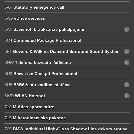
6AF
Statutory emergency call
6AG
eDrive services
6AK
Savienoti braukšanas pakalpojumi
6C4
Connected Package Professional
6F1
Bowers & Wilkins Diamond Surround Sound System
6NW
Telefona bezvadu lādēšana
6U3
Bmw Live Cockpit Professional
6U8
BMW žestu vadības sistēma
6WD
WLAN Hotspot
710
M Ādas sporta stūre
715
M Aerodinamiskā pakotne
760
BMW Individual High-Gloss Shadow Line dekors ārpusē