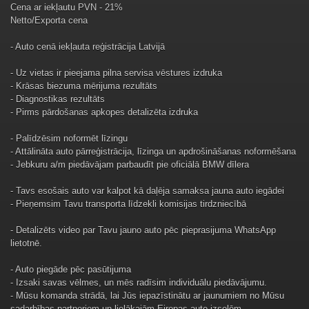
Cena ar iekļautu PVN - 21%
Netto/Exporta cena
- Auto cenā iekļauta reģistrācija Latvijā
- Uz vietas ir pieejama pilna servisa vēstures izdruka
- Krāsas biezuma mērijuma rezultāts
- Diagnostikas rezultāts
- Pirms pārdošanas apkopes detalizēta izdruka
- Palīdzēsim noformēt līzingu
- Attālināta auto pārreģistrācija, līzinga un apdrošināšanas noformēšana
- Jebkuru a/m piedāvājam parbaudīt pie oficiālā BMW dīlera
- Tavs esošais auto var kalpot kā daļēja samaksa jauna auto iegādei
- Pieņemsim Tavu transporta līdzekli komisijas tirdzniecībā
- Detalizēts video par Tavu jauno auto pēc pieprasijuma WhatsApp
lietotnē.
- Auto piegāde pēc pasūtijuma
- Izsaki savas vēlmes, un mēs radīsim individuālu piedāvājumu.
- Mūsu komanda strādā, lai Jūs iepazīstinātu ar jaunumiem no Mūsu
sadarbības partneriem un lielākajām Eiropas auto izsolēm