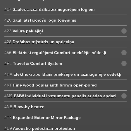
417
Saules aizsardzība aizmugurējiem logiem
420
Sauli atstarojošs logu tonējums
423
Velūra paklājiņi
428
Drošības trijstūris un aptieciņa
456
Elektriski regulējami Comfort priekšējie sēdekļi
4FL
Travel & Comfort System
4HA
Elektriski apsildāmi priekšējie un aizmugurējie sēdekļi
4KT
Fine wood poplar anth.brown open-pored
4M5
BMW Individual instrumentu panelis ar ādas apdari
4NE
Blow-by heater
4T8
Expanded Exterior Mirror Package
4U9
Acoustic pedestrian protection