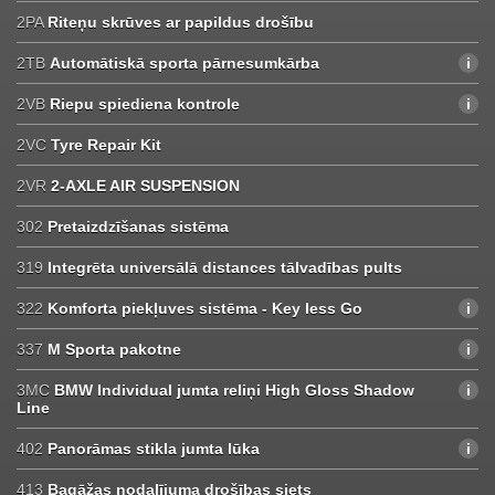
2PA
Riteņu skrūves ar papildus drošību
2TB
Automātiskā sporta pārnesumkārba
2VB
Riepu spiediena kontrole
2VC
Tyre Repair Kit
2VR
2-AXLE AIR SUSPENSION
302
Pretaizdzīšanas sistēma
319
Integrēta universālā distances tālvadības pults
322
Komforta piekļuves sistēma - Key less Go
337
M Sporta pakotne
3MC
BMW Individual jumta reliņi High Gloss Shadow
Line
402
Panorāmas stikla jumta lūka
413
Bagāžas nodalījuma drošības siets