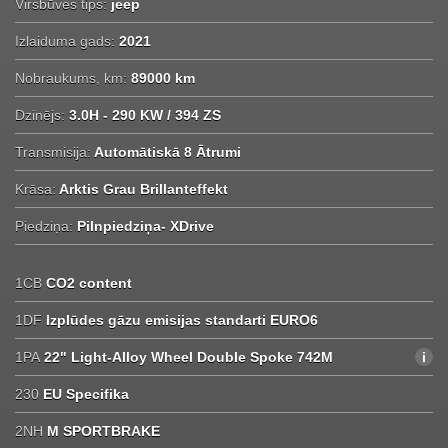
Virsbūves tips:
jeep
Izlaiduma gads:
2021
Nobraukums, km:
89000 km
Dzinējs:
3.0H - 290 KW / 394 ZS
Transmisija:
Automātiskā 8 Ātrumi
Krāsa:
Arktis Grau Brillanteffekt
Piedziņa:
Pilnpiedziņa- XDrive
1CB
CO2 content
1DF
Izplūdes gāzu emisijas standarti EURO6
1PA
22" Light-Alloy Wheel Double Spoke 742M
230
EU Specifika
2NH
M SPORTBRAKE