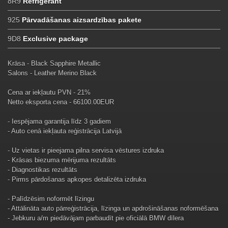
8R9
Refrigerant
925
Pārvadāšanas aizsardzības pakete
9D8
Exclusive package
Krāsa - Black Sapphire Metallic
Salons - Leather Merino Black
Cena ar iekļautu PVN - 21%
Netto eksporta cena - 66100.00EUR
- Iespējama garantija līdz 3 gadiem
- Auto cenā iekļauta reģistrācija Latvijā
- Uz vietas ir pieejama pilna servisa vēstures izdruka
- Krāsas biezuma mērijuma rezultāts
- Diagnostikas rezultāts
- Pirms pārdošanas apkopes detalizēta izdruka
- Palīdzēsim noformēt līzingu
- Attālināta auto pārreģistrācija, līzinga un apdrošināšanas noformēšana
- Jebkuru a/m piedāvājam parbaudīt pie oficiālā BMW dīlera