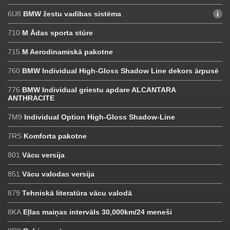
6U8
BMW žestu vadības sistēma
710
M Ādas sporta stūre
715
M Aerodinamiskā pakotne
760
BMW Individual High-Gloss Shadow Line dekors ārpusē
776
BMW Individual griestu apdare ALCANTARA
ANTHRACITE
7M9
Individual Option High-Gloss Shadow-Line
7RS
Komforta pakotne
801
Vācu versija
851
Vācu valodas versija
879
Tehniskā literatūra vācu valodā
8KA
Eļlas maiņas intervāls 30,000km/24 meneši