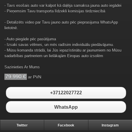
- Tavs esošais auto var kalpot kā daļēja samaksa jauna auto iegādei
- Pieņemsim Tavu transporta līdzekli komisijas tirdzniecībā
- Detalizēts video par Tavu jauno auto pēc pieprasijuma WhatsApp
lietotnē.
- Auto piegāde pēc pasūtijuma
- Izsaki savas vēlmes, un mēs radīsim individuālu piedāvājumu.
- Mūsu komanda strādā, lai Jūs iepazīstinātu ar jaunumiem no Mūsu
sadarbības partneriem un lielākajām Eiropas auto izsolēm
Sazinieties Ar Mums
79 990 €
ar PVN
+37122027722
WhatsApp
Twitter
Facebook
Instagram