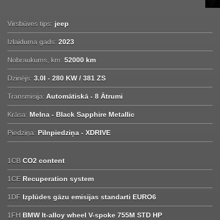
Virsbūves tips:
jeep
Izlaiduma gads:
2023
Nobraukums, km:
52000 km
Dzinējs:
3.0I - 280 KW / 381 ZS
Transmisija:
Automātiskā - 8 Ātrumi
Krāsa:
Melna - Black Sapphire Metallic
Piedziņa:
Pilnpiedziņa - XDRIVE
1CB
CO2 content
1CE
Recuperation system
1DF
Izplūdes gāzu emisijas standarti EURO6
1FH
BMW lt-alloy wheel V-spoke 755M STD HP