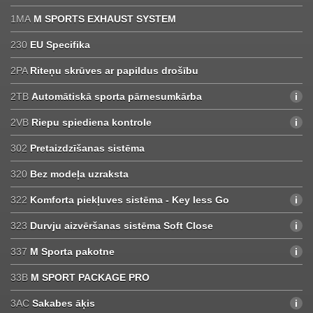
1MA
M SPORTS EXHAUST SYSTEM
230
EU Specifika
2PA
Riteņu skrūves ar papildus drošību
2TB
Automātiskā sporta pārnesumkārba
2VB
Riepu spiediena kontrole
302
Pretaizdzīšanas sistēma
320
Bez modeļa uzraksta
322
Komforta piekļuves sistēma - Key less Go
323
Durvju aizvēršanas sistēma Soft Close
337
M Sporta pakotne
33B
M SPORT PACKAGE PRO
3AC
Sakabes āķis