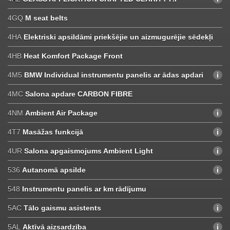
4GQ
M seat belts
4HA
Elektriski apsildāmi priekšējie un aizmugurējie sēdekļi
4HB
Heat Komfort Package Front
4M5
BMW Individual instrumentu panelis ar ādas apdari
4MC
Salona apdare CARBON FIBRE
4NM
Ambient Air Package
4T7
Masāžas funkcijā
4UR
Salona apgaismojums Ambient Light
536
Autanomā apsilde
548
Instrumentu panelis ar km rādījumu
5AC
Tālo gaismu asistents
5AL
Aktīvā aizsardzība