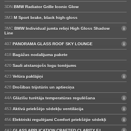
3DN
BMW Radiator Grille Iconic Glow
3M3
M Sport brake, black high-gloss
3MC
BMW Individual jumta reliņi High Gloss Shadow
Line
407
PANORAMA GLASS ROOF SKY LOUNGE
418
Bagāžas nodalījuma pakete
420
Sauli atstarojošs logu tonējums
423
Velūra paklājiņi
428
Drošības trijstūris un aptieciņa
44A
Glāzīšu turētāja temperatūras regulēšana
453
Aktīvā priekšējo sēdekļu ventilācija
456
Elektriski regulējami Comfort priekšējie sēdekļi
4A2
GLASS APPLICATION CRAFTED CLARITY F.I