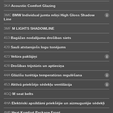
3KA
Acoustic Comfort Glazing
3MC
BMW Individual jumta reliņi High Gloss Shadow
Line
3MF
M LIGHTS SHADOWLINE
413
Bagāžas nodalījuma drošības siets
420
Sauli atstarojošs logu tonējums
423
Velūra paklājiņi
428
Drošības trijstūris un aptieciņa
44A
Glāzīšu turētāja temperatūras regulēšana
453
Aktīvā priekšējo sēdekļu ventilācija
4GQ
M seat belts
4HA
Elektriski apsildāmi priekšējie un aizmugurējie sēdekļi
4HB
Heat Komfort Package Front