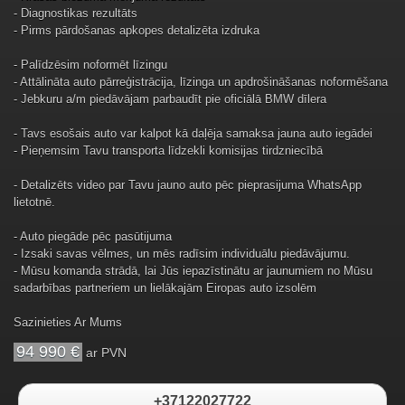
- Diagnostikas rezultāts
- Pirms pārdošanas apkopes detalizēta izdruka
- Palīdzēsim noformēt līzingu
- Attālināta auto pārreģistrācija, līzinga un apdrošināšanas noformēšana
- Jebkuru a/m piedāvājam parbaudīt pie oficiālā BMW dīlera
- Tavs esošais auto var kalpot kā daļēja samaksa jauna auto iegādei
- Pieņemsim Tavu transporta līdzekli komisijas tirdzniecībā
- Detalizēts video par Tavu jauno auto pēc pieprasijuma WhatsApp
lietotnē.
- Auto piegāde pēc pasūtijuma
- Izsaki savas vēlmes, un mēs radīsim individuālu piedāvājumu.
- Mūsu komanda strādā, lai Jūs iepazīstinātu ar jaunumiem no Mūsu
sadarbības partneriem un lielākajām Eiropas auto izsolēm
Sazinieties Ar Mums
94 990 €
ar PVN
+37122027722