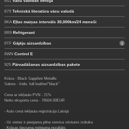
851
Vācu valodas versija
879
Tehniskā literatūra vācu valodā
8KA
Eļlas maiņas intervāls 30,000km/24 meneši
8R9
Refrigerant
8TF
Gājēju aizsardzības
8WN
Control E
925
Pārvadāšanas aizsardzības pakete
Krāsa - Black Sapphire Metallic
Salons - Indiv. full leather/"black"
Cena ar iekļautu PVN - 21%
Netto eksporta cena - 78504.00EUR
- Auto cenā iekļauta reģistrācija Latvijā
- Uz vietas ir pieejama pilna servisa vēstures izdruka
- Krāsas biezuma mērijuma rezultāts