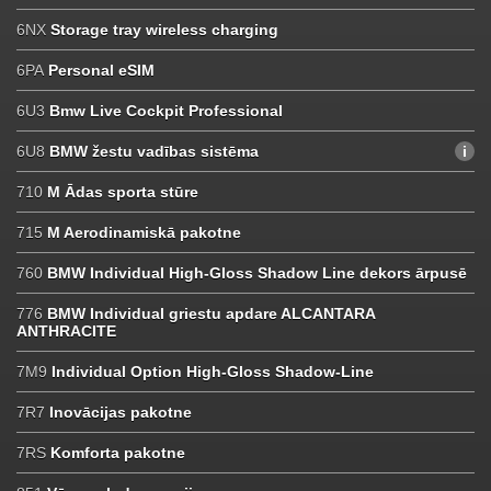
6NX
Storage tray wireless charging
6PA
Personal eSIM
6U3
Bmw Live Cockpit Professional
6U8
BMW žestu vadības sistēma
710
M Ādas sporta stūre
715
M Aerodinamiskā pakotne
760
BMW Individual High-Gloss Shadow Line dekors ārpusē
776
BMW Individual griestu apdare ALCANTARA
ANTHRACITE
7M9
Individual Option High-Gloss Shadow-Line
7R7
Inovācijas pakotne
7RS
Komforta pakotne