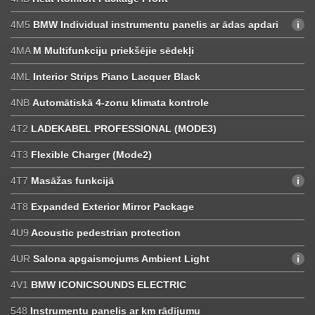
4M5
BMW Individual instrumentu panelis ar ādas apdari
4MA
M Multifunkciju priekšējie sēdekļi
4ML
Interior Strips Piano Lacquer Black
4NB
Automātiskā 4-zonu klimata kontrole
4T2
LADEKABEL PROFESSIONAL (MODE3)
4T3
Flexible Charger (Mode2)
4T7
Masāžas funkcijā
4T8
Expanded Exterior Mirror Package
4U9
Acoustic pedestrian protection
4UR
Salona apgaismojums Ambient Light
4V1
BMW ICONICSOUNDS ELECTRIC
548
Instrumentu panelis ar km rādījumu