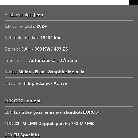
Virsbūves tips:
jeep
Izlaiduma gads:
2024
Nobraukums, km:
18000 km
Dzinējs:
3.0H - 360 KW / 489 ZS
Transmisija:
Automātiskā - 8 Ātrumi
Krāsa:
Melna - Black Sapphire Metallic
Piedziņa:
Pilnpiedziņa - XDrive
1CB
CO2 content
1DF
Izplūdes gāzu emisijas standarti EURO6
1PQ
22'' M LMR Doppelspeiche 742 M / MB
230
EU Specifika