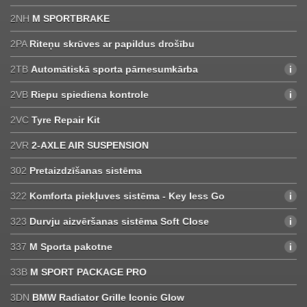
2NH
M SPORTBRAKE
2PA
Riteņu skrūves ar papildus drošību
2TB
Automātiskā sporta pārnesumkārba
2VB
Riepu spiediena kontrole
2VC
Tyre Repair Kit
2VR
2-AXLE AIR SUSPENSION
302
Pretaizdzīšanas sistēma
322
Komforta piekļuves sistēma - Key less Go
323
Durvju aizvēršanas sistēma Soft Close
337
M Sporta pakotne
33B
M SPORT PACKAGE PRO
3DN
BMW Radiator Grille Iconic Glow