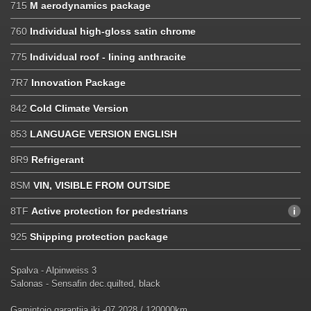
715
M aerodynamics package
760
Individual high-gloss satin chrome
775
Individual roof - lining anthracite
7R7
Innovation Package
842
Cold Climate Version
853
LANGUAGE VERSION ENGLISH
8R9
Refrigerant
8SM
VIN, VISIBLE FROM OUTSIDE
8TF
Active protection for pedestrians
925
Shipping protection package
Spalva - Alpinweiss 3
Salonas - Sensafin dec.quilted, black
Gamintojo garantija iki -07.2028 / 120000km