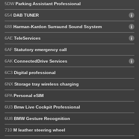
5DW
Parking Assistant Professional
654
DAB TUNER
688
Harman-Kardon Surraund Sound Ssystem
6AE
TeleServices
6AF
Statutory emergency call
6AK
ConnectedDrive Services
6C3
Digital professional
6NX
Storage tray wireless charging
6PA
Personal eSIM
6U3
Bmw Live Cockpit Professional
6U8
BMW Gesture Recognition
710
M leather steering wheel