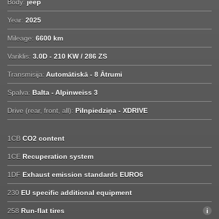
Body:
jeep
Year:
2025
Mileage:
6600 km
Variklis:
3.0D - 210 KW / 286 ZS
Transmisija:
Automātiskā - 8 Ātrumi
Spalva:
Balta - Alpinweiss 3
Drive (rear, front, all):
Pilnpiedziņa - XDRIVE
1CB
CO2 content
1CE
Recuperation system
1DF
Exhaust emission standards EURO6
230
EU specific additional equipment
258
Run-flat tires