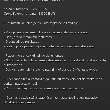
Kaina nurodyta su PVM - 21%
Grynoji/eksporto kaina - 64300 EUR
- Į automobilio kainą įskaičiuota registracija Latvijoje
- Vietoje yra prieinama pilna aptarnavimo istorijos ataskaita
- Dažų storio matavimo rezultatas
- Diagnostikos rezultatas
- Išsami prieš pardavimą atliktos techninės priežiūros ataskaita
- Padėsime sutvarkyti lizingo dokumentus
- Nuotolinis automobilio perregistravimas, lizingo ir draudimo dokumentų
sutvarkymas
- Bet kurį automobilį siūlome patikrinti oficialioje BMW atstovybėje
- Jūsų dabartinis automobilis gali būti priimtas kaip dalinis mokėjimas
perkant naują automobilį
- Priimsime jūsų transporto priemonę komiso pardavimui
- Išsamus vaizdo įrašas apie jūsų naują automobilį pagal pageidavimą
WhatsApp programoje