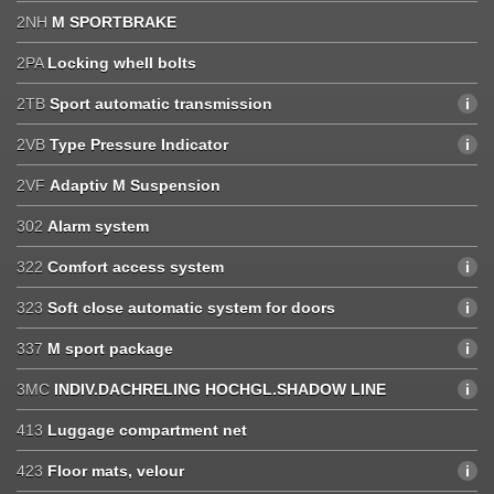
2NH
M SPORTBRAKE
2PA
Locking whell bolts
2TB
Sport automatic transmission
2VB
Type Pressure Indicator
2VF
Adaptiv M Suspension
302
Alarm system
322
Comfort access system
323
Soft close automatic system for doors
337
M sport package
3MC
INDIV.DACHRELING HOCHGL.SHADOW LINE
413
Luggage compartment net
423
Floor mats, velour