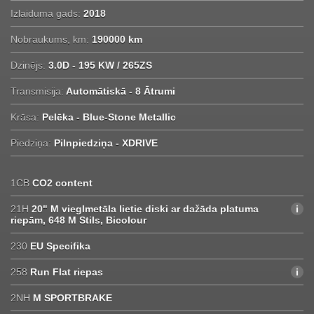
Izlaiduma gads:
2018
Nobraukums, km:
190000 km
Dzinējs:
3.0D - 195 KW / 265ZS
Transmisija:
Automātiskā - 8 Ātrumi
Krāsa:
Pelēka - Blue-Stone Metallic
Piedziņa:
Pilnpiedziņa - XDRIVE
1CB
CO2 content
21H
20" M vieglmetāla lietie diski ar dažāda platuma
riepām, 648 M Stils, Bicolour
230
EU Specifika
258
Run Flat riepas
2NH
M SPORTBRAKE