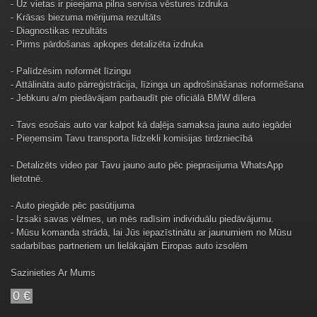
- Uz vietas ir pieejama pilna servisa vēstures izdruka
- Krāsas biezuma mērijuma rezultāts
- Diagnostikas rezultāts
- Pirms pārdošanas apkopes detalizēta izdruka
- Palīdzēsim noformēt līzingu
- Attālināta auto pārreģistrācija, līzinga un apdrošināšanas noformēšana
- Jebkuru a/m piedāvājam parbaudīt pie oficiālā BMW dīlera
- Tavs esošais auto var kalpot kā daļēja samaksa jauna auto iegādei
- Pieņemsim Tavu transporta līdzekli komisijas tirdzniecībā
- Detalizēts video par Tavu jauno auto pēc pieprasijuma WhatsApp
lietotnē.
- Auto piegāde pēc pasūtijuma
- Izsaki savas vēlmes, un mēs radīsim individuālu piedāvājumu.
- Mūsu komanda strādā, lai Jūs iepazīstinātu ar jaunumiem no Mūsu
sadarbības partneriem un lielākajām Eiropas auto izsolēm
Sazinieties Ar Mums
0 €