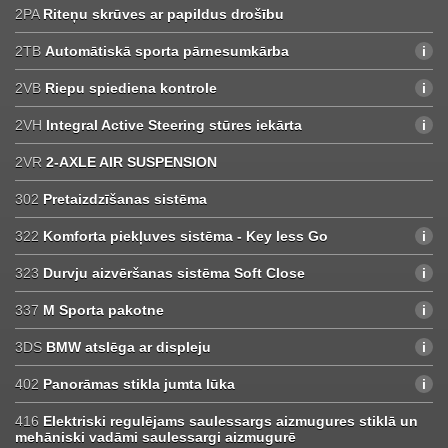
2PA
Riteņu skrūves ar papildus drošību
2TB
Automātiskā sporta pārnesumkārba
2VB
Riepu spiediena kontrole
2VH
Integral Active Steering stūres iekārta
2VR
2-AXLE AIR SUSPENSION
302
Pretaizdzīšanas sistēma
322
Komforta piekļuves sistēma - Key less Go
323
Durvju aizvēršanas sistēma Soft Close
337
M Sporta pakotne
3DS
BMW atslēga ar displeju
402
Panorāmas stikla jumta lūka
416
Elektriski regulējams saulessargs aizmugures stiklā un
mehāniski vadāmi saulessargi aizmugurē