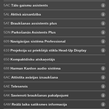
5AC
Tālo gaismu asistents
5AL
Aktīvā aizsardzība
5AT
Braukšanas assistents plus
5DN
Parkošanās Asistents Plus
609
Navigācijas sistēma Professional
610
Projekcija uz priekšējā stikla Head-Up Display
650
Kompaktdisku atskaņotājs
688
Harman Kardon audio sistēma
6AC
Attīstīta avārijas izsaukšana
6AE
Teleservis
6AK
Savienoti braukšanas pakalpojumi
6AM
Reālā laika satiksmes informacija