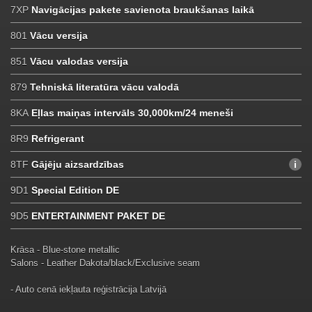
7XP
Navigācijas pakete savienota braukšanas laikā
801
Vācu versija
851
Vācu valodas versija
879
Tehniskā literatūra vācu valodā
8KA
Eļlas maiņas intervāls 30,000km/24 meneši
8R9
Refrigerant
8TF
Gājēju aizsardzības
9D1
Special Edition DE
9D5
ENTERTAINMENT PAKET DE
Krāsa - Blue-stone metallic
Salons - Leather Dakota/black/Exclusive seam
- Auto cenā iekļauta reģistrācija Latvijā