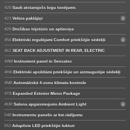
420
Sauli atstarojošs logu tonējums
423
Velūra paklājiņi
428
Drošības trijstūris un aptieciņa
456
Elektriski regulējami Comfort priekšējie sēdekļi
461
SEAT BACK ADJUSTMENT IN REAR, ELECTRIC
4AW
Instrument panel in Sensatec
4HA
Elektriski apsildāmi priekšējie un aizmugurējie sēdekļi
4NB
Automātiskā 4-zonu klimata kontrole
4T8
Expanded Exterior Mirror Package
4UR
Salona apgaismojums Ambient Light
548
Instrumentu panelis ar km rādījumu
552
Adaptīvie LED priekšējie lukturi