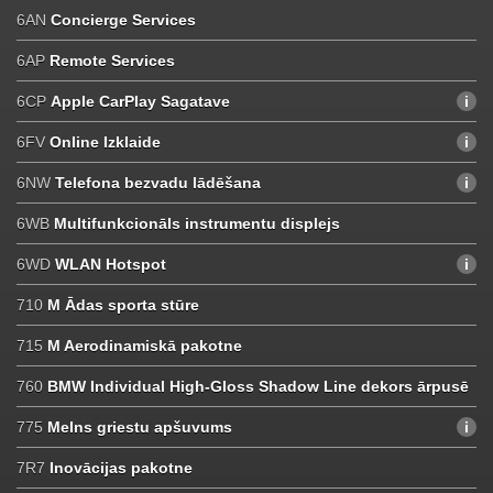
6AN
Concierge Services
6AP
Remote Services
6CP
Apple CarPlay Sagatave
6FV
Online Izklaide
6NW
Telefona bezvadu lādēšana
6WB
Multifunkcionāls instrumentu displejs
6WD
WLAN Hotspot
710
M Ādas sporta stūre
715
M Aerodinamiskā pakotne
760
BMW Individual High-Gloss Shadow Line dekors ārpusē
775
Melns griestu apšuvums
7R7
Inovācijas pakotne