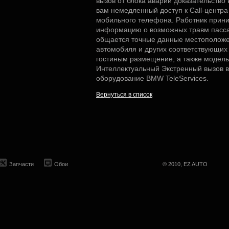
вызов от блока аварии доказательство
вам немедленный доступ к Call-центр
мобильного телефона. Работник прини
информацию о возможных травм пасса
общается точные данные местоположе
автомобиля и других соответствующих 
гостиным размещение, а также модель
Интеллектуальный Экстренный вызов в
оборудование BMW TeleServices.
Вернуться в список
Запчасти
Обои
© 2010, EZ AUTO