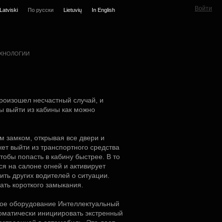
Войти
Latviski
По русски
Lietuvių
In English
ХНОЛОГИИ
произошел несчастный случай, и
ы выйти из кабины как можно
м замком, открывая все двери и
ет выйти из транспортного средства
тобы попасть в кабину быстрее. В то
ся на салоне огней и активирует
ть других водителей о ситуации.
ать короткого замыкания.
ое оборудование Интеллектуальный
томатически инициировать экстренный