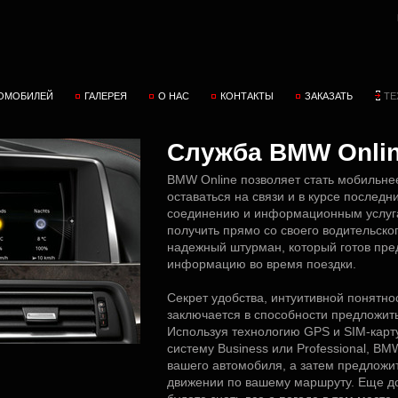
ТОМОБИЛЕЙ
ГАЛЕРЕЯ
О НАС
КОНТАКТЫ
ЗАКАЗАТЬ
ТЕ
Служба BMW Onli
BMW Online позволяет стать мобильнее
оставаться на связи и в курсе последн
соединению и информационным услуга
получить прямо со своего водительско
надежный штурман, который готов пр
информацию во время поездки.
Секрет удобства, интуитивной понятн
заключается в способности предложить 
Используя технологию GPS и SIM-карт
систему Business или Professional, B
вашего автомобиля, а затем предлож
движении по вашему маршруту. Еще до 