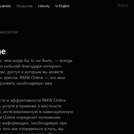
Войти
Latviski
По русски
Lietuvių
In English
ХНОЛОГИИ
ne
, чем когда бы то ни было, — всегда
их событий благодаря интернет-
м, доступ к которым вы можете
го кресла. BMW Online — это ваш
едложить необходимую вам
ости и эффективности BMW Online
услуги в привязке к местности.
у, интегрированную в навигационную
MW Online определит положение
ит информацию, необходимую при
того как отправиться в путь, вы