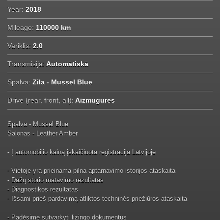
Year:
2018
Mileage:
110000 km
Variklis:
2.0
Transmisija:
Automātiskā
Spalva:
Zila - Mussel Blue
Drive (rear, front, all):
Aizmugures
Spalva - Mussel Blue
Salonas - Leather Amber
- Į automobilio kainą įskaičiuota registracija Latvijoje
- Vietoje yra prieinama pilna aptarnavimo istorijos ataskaita
- Dažų storio matavimo rezultatas
- Diagnostikos rezultatas
- Išsami prieš pardavimą atliktos techninės priežiūros ataskaita
- Padėsime sutvarkyti lizingo dokumentus