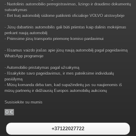
- Nuotolinis automobilio perregistravimas, lizingo ir draudimo dokumentų
sutvarkymas
- Bet kurį automobilį siūlome patikrinti oficialioje VOLVO atstovybėje
- Jūsų dabartinis automobilis gali būti priimtas kaip dalinis mokėjimas
perkant naują automobilį
- Priimsime jūsų transporto priemonę komiso pardavimui
- Išsamus vaizdo įrašas apie jūsų naują automobilį pagal pageidavimą
WhatsApp programoje
- Automobilio pristatymas pagal užsakymą
- Išsakykite savo pageidavimus, ir mes pateiksime individualų
pasiūlymą
- Mūsų komanda dirba tam, kad supažindintų jus su naujienomis iš
mūsų partnerių ir didžiausių Europos automobilių aukcionų
Susisiekite su mumis
0 €
+37122027722