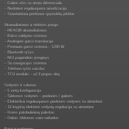
– Galinė ašis su atviru diferencialu
– Nuolatinė reguliuojama amortizacija
– Standartiniai priekiniai spyruoklių įdėklai
Akumuliatorius ir elektros įranga:
– H8 AGM akumuliatorius
– Balso valdymo sistema
– Analoginė garso transliacija
– Premium garso sistema – 1280 W
– Bluetooth ryšys
– NGI pagrindinis įrenginys
– Su navigacijos sistema
– Telefono ryšio vaizdas
– TCU modulis – už Europos ribų
Sėdynės ir salonas:
– 5 vietų konfiguracija
– Šildomos sėdynės – priekinės / galinės
– Elektriškai reguliuojamos priekinės sėdynės su atmintimi
– 16 krypčių elektrinė sėdynių reguliacija su atmintimi
– Išorės patobulinimų paketas
– Odinis šildomas vairo ratlankis
Ratai ir padangos: