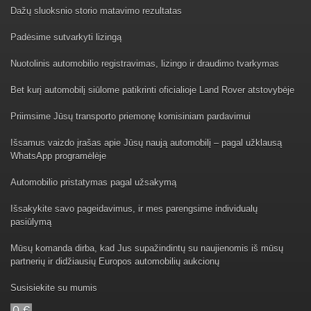
Dažų sluoksnio storio matavimo rezultatas
Padėsime sutvarkyti lizingą
Nuotolinis automobilio registravimas, lizingo ir draudimo tvarkymas
Bet kurį automobilį siūlome patikrinti oficialioje Land Rover atstovybėje
Priimsime Jūsų transporto priemonę komisiniam pardavimui
Išsamus vaizdo įrašas apie Jūsų naują automobilį – pagal užklausą
WhatsApp programėlėje
Automobilio pristatymas pagal užsakymą
Išsakykite savo pageidavimus, ir mes parengsime individualų
pasiūlymą
Mūsų komanda dirba, kad Jus supažindintų su naujienomis iš mūsų
partnerių ir didžiausių Europos automobilių aukcionų
Susisiekite su mumis
0 €