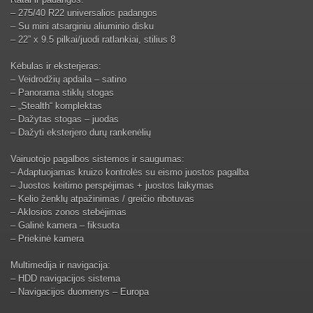
– 275/40 R22 universalios padangos
– Su mini atsarginiu aliuminio disku
– 22” x 9.5 pilkai/juodi ratlankiai, stilius 8
Kėbulas ir eksterjeras:
– Veidrodžių apdaila – satino
– Panorama stiklų stogas
– „Stealth“ komplektas
– Dažytas stogas – juodas
– Dažyti eksterjero durų rankenėlių
Vairuotojo pagalbos sistemos ir saugumas:
– Adaptuojamas kruizo kontrolės su eismo juostos pagalba
– Juostos keitimo perspėjimas + juostos laikymas
– Kelio ženklų atpažinimas / greičio ribotuvas
– Aklosios zonos stebėjimas
– Galinė kamera – fiksuota
– Priekinė kamera
Multimedija ir navigacija:
– HDD navigacijos sistema
– Navigacijos duomenys – Europa