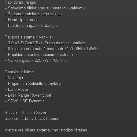
Papildoma įranga:
– Stovėjimo šildytuvas su nuotoliniu valdymu
– Šildomas priekinis vėjo stiklas
– Head-Up ekranas
– Elektrinis bagažinės dangtis
Pavaros sistema ir variklis:
– 3.0 V6 D Gen2 Twin Turbo dyzelinis variklis
– 8 laipsnių automatinė pavarų dėžė ZF 8HP70 4WD
– Papildoma variklio aušinimo sistema
– Variklio galia – 225 kW / 700 Nm
Gamyba ir kilmė:
– Vokietija
– Pagaminta Solihullo gamykloje
– Land Rover
– L494 Range Rover Sport
– SDV6 HSE Dynamic
Spalva – Gallium Silver
Salonai – Ebony Black Interior
Vietoje yra pilnas aptarnavimo istorijos išrašas