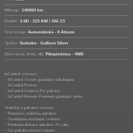
Mileage:
140000 km
Variklis:
3.0D - 225 KW / 306 ZS
Transmisija:
Automātiskā - 8 Ātrumi
Spalva:
Sudraba - Gallium Silver
Drive (rear, front, all):
Pilnpiedziņa - 4WD
InControl sistemos:
– InControl Secure garantijos laikotarpiui
– InControl Protect
– InControl Connect Pro paketas
– InControl Remote Premium garantijos metu
Stabdžių ir pakabos sistema:
– Raudonos stabdžių apkabos
– Susidūrimų mažinimo sistema
– Priekiniai diskai ir apkabos 20 colių
– Oro pakaba visiems ratams